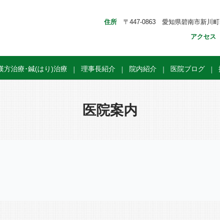
住所
〒447-0863 愛知県碧南市新川町5
アクセス
漢方治療･鍼(はり)治療
理事長紹介
院内紹介
医院ブログ
医院案内