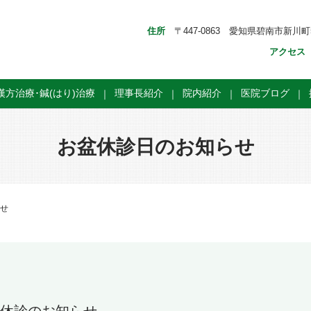
住所
〒447-0863 愛知県碧南市新川町5
アクセス
漢方治療･鍼(はり)治療
理事長紹介
院内紹介
医院ブログ
お盆休診日のお知らせ
せ