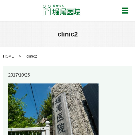
メ
clinic2
HOME
clinic2
2017/10/26