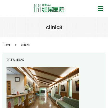
メ
clinic8
HOME
clinic8
2017/10/26