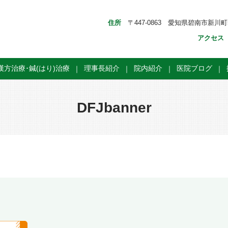
住所
〒447-0863 愛知県碧南市新川町5
アクセス
漢方治療･鍼(はり)治療
理事長紹介
院内紹介
医院ブログ
DFJbanner