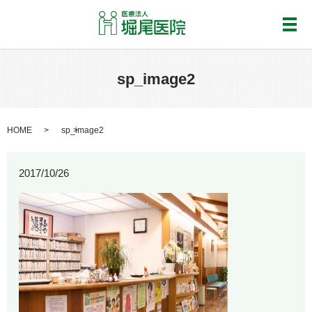
メ
sp_image2
HOME
sp_image2
2017/10/26