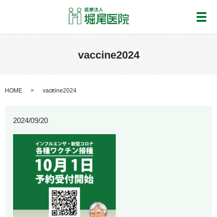
メ
vaccine2024
HOME
vaccine2024
2024/09/20